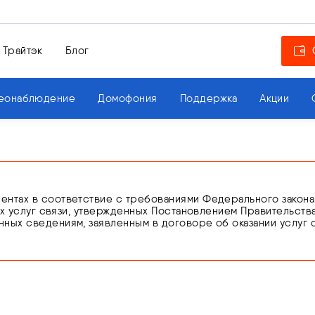
 Трайтэк
Блог
еонаблюдение
Домофония
Поддержка
Акции
тах в соответствие с требованиями Федерального закона от 0
ких услуг связи, утвержденных Постановлением Правительства
ных сведениям, заявленным в договоре об оказании услуг 
ющего личность.
нности по подтверждению сведений или предоставления н
оказание услуг связи вплоть до устранения нарушений на ос