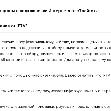
просы о подключении Интернета от «Трайтэк»:
ение от IPTV?
левизионному (коаксиальному) кабелю, независящему от инт
о, его можно подключить к любому количеству телевизоров 
полнительного оборудования, если ваш телевизор оснащен 
 48 каналов в аналоговом формате. Для доступа к полному 
ения с помощью интернет-кабеля. Важно отметить, что IPTV
 так как технология подразумевает цифровую пакетную пере
ичие специальной приставки, роутера и подключения к сет