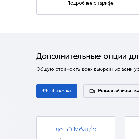
Подробнее о тарифе
Скрыть подробности
Дополнительные опции дл
Общую стоимость всех выбранных вами ус
Интернет
Видеонаблюдение
до 50 Мбит/с
Просмотр видео в Full HD
Онлайн-игры