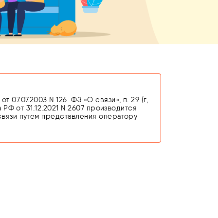
7.07.2003 N 126-ФЗ «О связи», п. 29 (г,
 РФ от 31.12.2021 N 2607 производится
связи путем представления оператору
едостоверных сведений, оператор связи
новании п. 3 ст. 44 Федерального закона