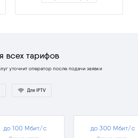
Скрыть подробности
я всех тарифов
луг уточнит оператор после подачи заявки
Для IPTV
до 100 Мбит/с
до 300 Мбит/с
Удалённая работа
Удалённая раб
Скачивание больших файлов
Решение любых за