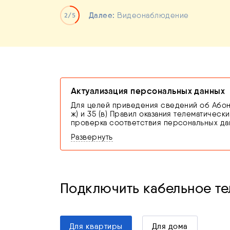
Далее:
Видеонаблюдение
2/5
Актуализация персональных данных
Для целей приведения сведений об Абонен
ж) и 35 (в) Правил оказания телематичес
проверка соответствия персональных дан
связи оригинала документа, удостоверя
Развернуть
В случае невыполнения абонентом обяза
оставляет за собой право приостановить 
от 07.07.2003 N 126-ФЗ «О связи»
Подключить кабельное те
Для квартиры
Для дома