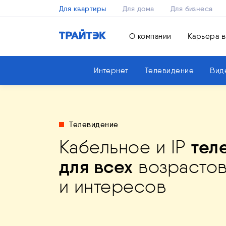
Для квартиры
Для дома
Для бизнеса
О компании
Карьера в
Интернет
Телевидение
Вид
Телевидение
Мобильное приложение
Кабельное и IP
тел
Выгодный Интернет
Будь
Новый уровень
спокоен за близких
"ТРАЙТЭК. Личный кабине
для всех
возрасто
для решения любых зада
и имущество
безопасности
и комфорт
Скачай уже сейчас!
и интересов