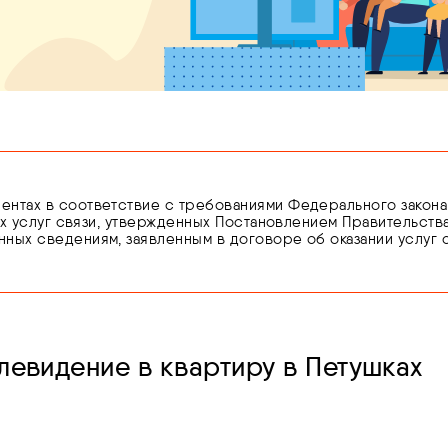
тах в соответствие с требованиями Федерального закона от 0
ких услуг связи, утвержденных Постановлением Правительства
ных сведениям, заявленным в договоре об оказании услуг 
ющего личность.
нности по подтверждению сведений или предоставления н
оказание услуг связи вплоть до устранения нарушений на ос
левидение в квартиру в Петушках