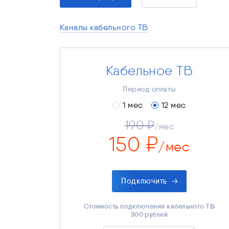
Каналы кабельного ТВ
Кабельное ТВ
Телевидение «Кабельное ТВ»
150 ₽
190 ₽
Стоимость за месяц
Период оплаты
1800 ₽
2280 ₽
Платёж за 12 мес.
480 ₽
Выгода
1 мес
12 мес
190 ₽
/мес
150 ₽
/мес
Подключить
Есть возможность подключения к
нескольким телевизорам. Подходит к
Стоимость подключения кабельного ТВ
любым моделям телевизоров.
300 рублей
Полные условия