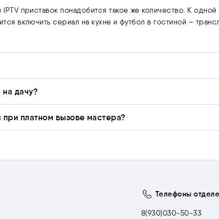
 и IPTV приставок понадобится такое же количество. К одно
чится включить сериал на кухне и футбол в гостиной – тран
 на дачу?
ы при платном вызове мастера?
Телефоны отдел
8(930)030-50-33