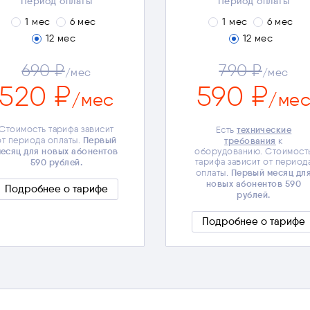
Период оплаты
Период оплаты
1 мес
6 мес
1 мес
6 мес
Окончательная стоимость
технические требования
Ес
12 мес
12 мес
тарифа зависит от выбранных
Первый
к оборудован
дополнительных опций и
месяц для новых абонен
Первый
периода оплаты.
590 рубл
690 ₽
790 ₽
/мес
/мес
месяц для новых абонентов
Полные усло
520 ₽
590 рублей.
590 ₽
/мес
/ме
Полные условия
Стоимость тарифа зависит
технические
Есть
Первый
от периода оплаты.
требования
к
есяц для новых абонентов
оборудованию. Стоимост
590 рублей.
тарифа зависит от период
Первый месяц дл
оплаты.
новых абонентов 590
Подробнее о тарифе
рублей.
Скрыть подробности
Скрыть подробности
Подробнее о тарифе